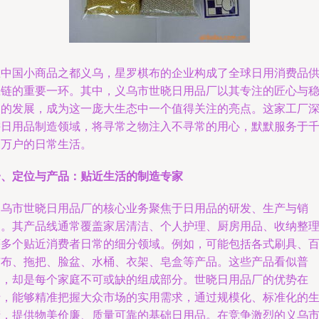
在中国小商品之都义乌，星罗棋布的企业构成了全球日用消费品
应链的重要一环。其中，义乌市世晓日用品厂以其专注的匠心与
健的发展，成为这一庞大生态中一个值得关注的亮点。这家工厂
耕日用品制造领域，将寻常之物注入不寻常的用心，默默服务于
家万户的日常生活。
一、定位与产品：贴近生活的制造专家
义乌市世晓日用品厂的核心业务聚焦于日用品的研发、生产与销
售。其产品线通常覆盖家居清洁、个人护理、厨房用品、收纳整
等多个贴近消费者日常的细分领域。例如，可能包括各式刷具、
洁布、拖把、脸盆、水桶、衣架、皂盒等产品。这些产品看似普
通，却是每个家庭不可或缺的组成部分。世晓日用品厂的优势在
于，能够精准把握大众市场的实用需求，通过规模化、标准化的
产，提供物美价廉、质量可靠的基础日用品。在竞争激烈的义乌