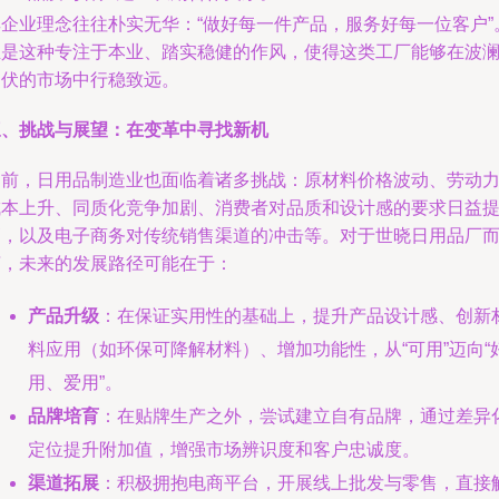
其企业理念往往朴实无华：“做好每一件产品，服务好每一位客户”
正是这种专注于本业、踏实稳健的作风，使得这类工厂能够在波
起伏的市场中行稳致远。
三、挑战与展望：在变革中寻找新机
当前，日用品制造业也面临着诸多挑战：原材料价格波动、劳动
成本上升、同质化竞争加剧、消费者对品质和设计感的要求日益
高，以及电子商务对传统销售渠道的冲击等。对于世晓日用品厂
言，未来的发展路径可能在于：
产品升级
：在保证实用性的基础上，提升产品设计感、创新
料应用（如环保可降解材料）、增加功能性，从“可用”迈向“
用、爱用”。
品牌培育
：在贴牌生产之外，尝试建立自有品牌，通过差异
定位提升附加值，增强市场辨识度和客户忠诚度。
渠道拓展
：积极拥抱电商平台，开展线上批发与零售，直接