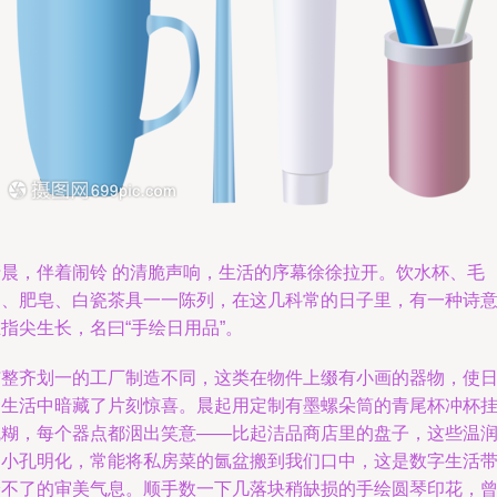
清晨，伴着闹铃 的清脆声响，生活的序幕徐徐拉开。饮水杯、毛
巾、肥皂、白瓷茶具一一陈列，在这几科常的日子里，有一种诗
指尖生长，名曰“手绘日用品”。
与整齐划一的工厂制造不同，这类在物件上缀有小画的器物，使
常生活中暗藏了片刻惊喜。晨起用定制有墨螺朵筒的青尾杯冲杯
瓦糊，每个器点都洇出笑意——比起洁品商店里的盘子，这些温
的小孔明化，常能将私房菜的氤盆搬到我们口中，这是数字生活
给不了的审美气息。顺手数一下几落块稍缺损的手绘圆琴印花，